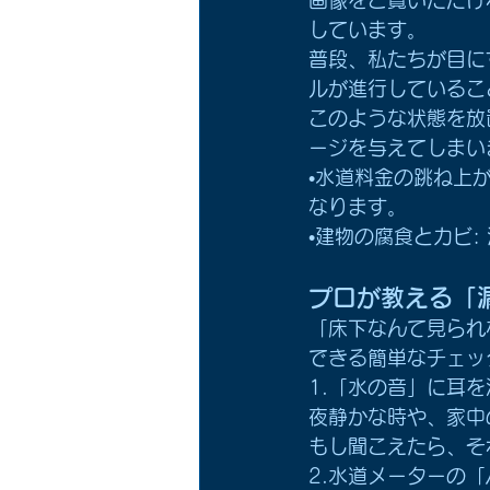
しています。
普段、私たちが目に
ルが進行しているこ
このような状態を放
ージを与えてしまい
•水道料金の跳ね上
なります。
•建物の腐食とカビ
プロが教える「
「床下なんて見られ
できる簡単なチェッ
1.「水の音」に耳
夜静かな時や、家中
もし聞こえたら、そ
2.水道メーターの