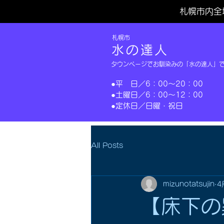
札幌市内全
​札幌市
水の達人
タウンページでお馴染みの「水の達人」
​●平 日／6：00～20：00
​●土曜日／6：00～12：00
​●定休日／日曜・祝日​
All Posts
mizunotatsujin
4
【床下の