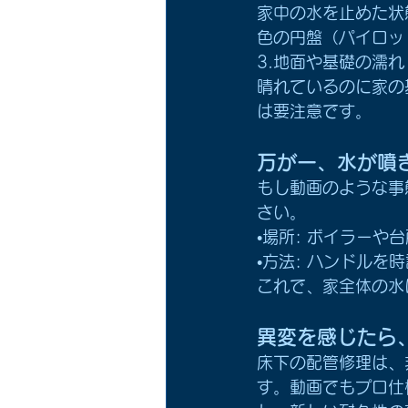
家中の水を止めた状
色の円盤（パイロッ
3.地面や基礎の濡れ
晴れているのに家の
は要注意です。
万が一、水が噴
もし動画のような事
さい。
•場所: ボイラーや
•方法: ハンドル
これで、家全体の水
異変を感じたら
床下の配管修理は、
す。動画でもプロ仕