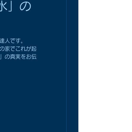
水」の
達人です。
の家でこれが起
」の真実をお伝