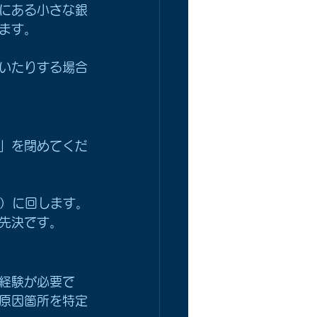
にある小さな銀
ます。
いたりする場合
」を閉めてくだ
側）に回します。
先決です。
経験が必要で
原因箇所を特定