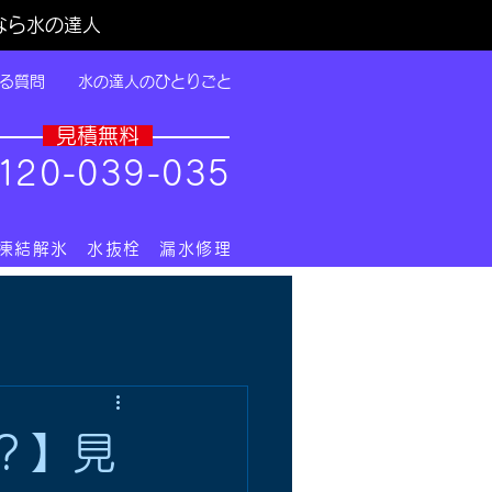
なら水の達人
る質問
水の達人のひとりごと
​見積無料
1
20-039-035
 凍結解氷 水抜栓 漏水修理
？】見