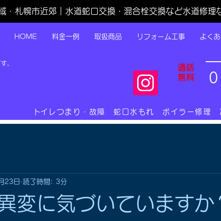
域・札幌市近郊｜水道蛇口交換・混合栓交換など水道修理
HOME
料金一例
取扱商品
リフォーム工事
よくあ
です。
通話
0
無料
​トイレつまり・故障 蛇口水もれ ボイラー修理
月23日
読了時間: 3分
異変に気づいていますか