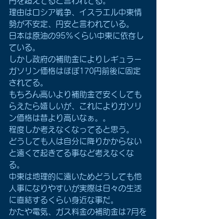
円を超えてると言われてる。
理由はロシア戦争、イスラエル中東情
勢が不安定、円安と言われている。
日本は原油の95%くらい中東に依存し
ている。
しかし政府の補助金によりレギュラー
ガソリン価格はほぼ170円前後に固定
されてる。
もちろん高いより補助金で安くしても
らえたら嬉しいが、これによりガソリ
ン価格は昔より高いなぁ。。
程度しか考えなくなってると思う。
どうしても人は自分に降りかからない
と遠くで起きてる事など考えなくな
る。
中東は地理的に遠いためどうしても他
人事になりやすいが実際は日々の生活
に直結するくらい身近な事だ。
かたや電気、ガス料金の補助金は7月を