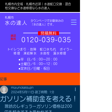
札幌市内全域・札幌市近郊｜水道蛇口交換・混合
栓交換など水道修理なら水の達人
​札幌市
タウンページでお馴染みの
水の達人
「水の達人」です。
​見積無料
通話
0
1
20-039-035
無料
​トイレつまり・故障 蛇口水もれ ボイラー
修理 凍結解氷 水抜栓 漏水修理
​●平 日／6：00～20：00
​●土曜日／6：00～12：00
​●定休日／日曜・祝日​
記事
mizunotatsujin
2024年5月11日
読了時間: 1分
ガソリン補助金を考える！
現状のレギュラーガソリン価格は200