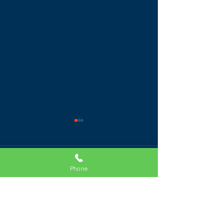
コメント
Phone
コメントを追加…
水抜き栓取替工事しまし
シャワー混合栓
た〜
ポート！