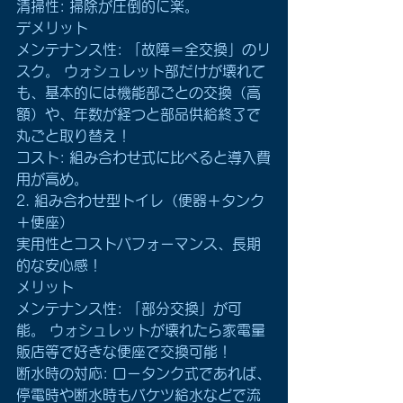
清掃性: 掃除が圧倒的に楽。
デメリット
メンテナンス性: 「故障＝全交換」のリ
スク。 ウォシュレット部だけが壊れて
も、基本的には機能部ごとの交換（高
額）や、年数が経つと部品供給終了で
丸ごと取り替え！
コスト: 組み合わせ式に比べると導入費
用が高め。 
2. 組み合わせ型トイレ（便器＋タンク
＋便座） 
実用性とコストパフォーマンス、長期
的な安心感！
メリット
メンテナンス性: 「部分交換」が可
能。 ウォシュレットが壊れたら家電量
販店等で好きな便座で交換可能！
断水時の対応: ロータンク式であれば、
停電時や断水時もバケツ給水などで流