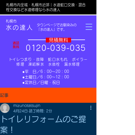
札幌市内全域・札幌市近郊｜水道蛇口交換・混合
栓交換など水道修理なら水の達人
​札幌市
タウンページでお馴染みの
水の達人
「水の達人」です。
​見積無料
通話
0
1
20-039-035
無料
​トイレつまり・故障 蛇口水もれ ボイラー
修理 凍結解氷 水抜栓 漏水修理
​●平 日／6：00～20：00
​●土曜日／6：00～12：00
​●定休日／日曜・祝日​
記事
mizunotatsujin
4月24日
読了時間: 2分
トイレリフォームのご提
案！