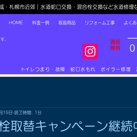
域・札幌市近郊｜水道蛇口交換・混合栓交換など水道修理
HOME
料金一例
取扱商品
リフォーム工事
よくあ
です。
通話
0
無料
​トイレつまり・故障 蛇口水もれ ボイラー修理
月15日
読了時間: 1分
栓取替キャンペーン継続