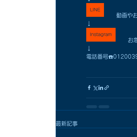
LINE
動画や
↓
Instagram
お
↓
電話番号☎️012003
最新記事