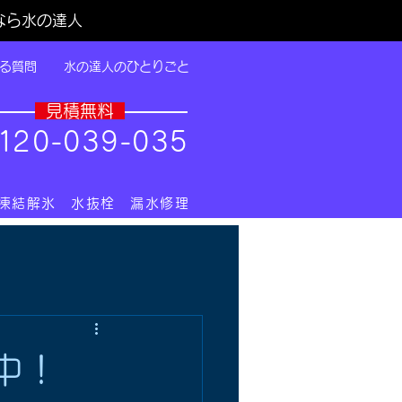
なら水の達人
る質問
水の達人のひとりごと
​見積無料
1
20-039-035
 凍結解氷 水抜栓 漏水修理
中！