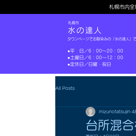
札幌市内全
​札幌市
水の達人
タウンページでお馴染みの「水の達人」
​●平 日／6：00～20：00
​●土曜日／6：00～12：00
​●定休日／日曜・祝日​
All Posts
mizunotatsujin
4
台所混合