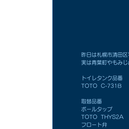
昨日は札幌市清田区
実は青葉町やもみじ
トイレタンク品番
TOTO  C-731B
取替品番
ボールタップ
TOTO  THYS2A
フロート弁