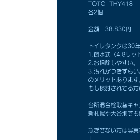
TOTO  THY418
各2個
金額　38.830円
トイレタンクは30
1.節水式（4.8リッ
2.お掃除しやすい。
3.汚れがつきずらい
のメリットあります
もし検討されてる方
台所混合栓取替キャ
新札幌や大谷地でも
急ぎでない方は写真
↓