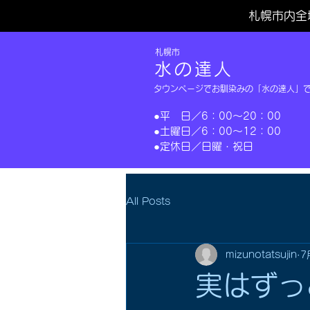
札幌市内全
​札幌市
水の達人
タウンページでお馴染みの「水の達人」
​●平 日／6：00～20：00
​●土曜日／6：00～12：00
​●定休日／日曜・祝日​
All Posts
mizunotatsujin
7
実はずっ