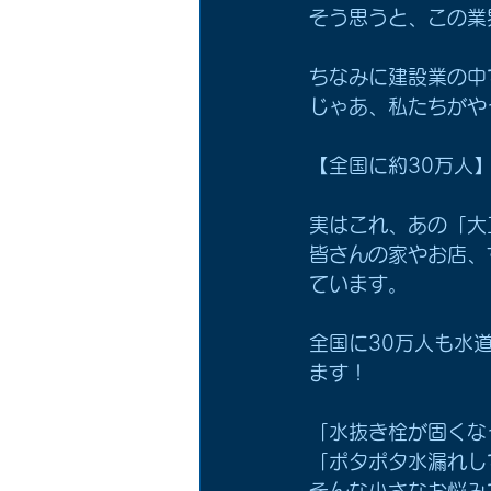
そう思うと、この業
ちなみに建設業の中
じゃあ、私たちがや
【全国に約30万人
実はこれ、あの「大
皆さんの家やお店、
ています。
全国に30万人も水
ます！
「水抜き栓が固くな
「ポタポタ水漏れし