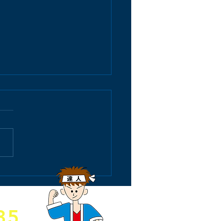
ワー混合栓取替のリポー
35