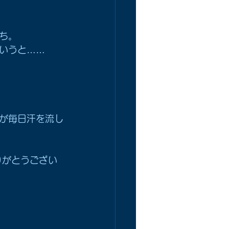
ち。
いうと……
が毎日汗を流し
りがとうござい