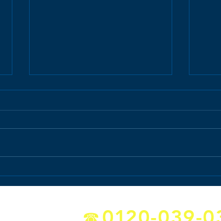
水抜き栓取替工事しました〜
シャ
ト！
水
達人
0
1
20-039-0
の
☎