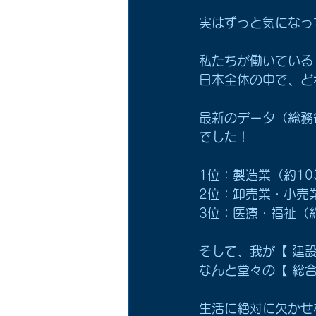
実はずっと気になっ
私たちが働いている
日本全体の中で、ど
最新のデータ（総務
でした！
1位：製造業（約10
2位：卸売業・小売業
3位：医療・福祉（約
そして、我が【 建設
なんと堂々の【 総合
生活に絶対に欠かせ