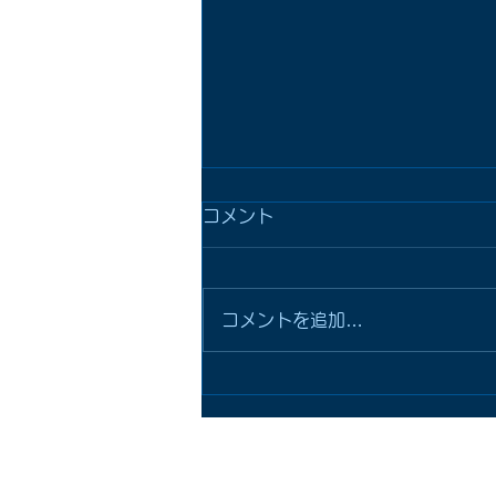
コメント
コメントを追加…
シャワーホース取替、銅管漏
水修理！
ＨＯＭＥ
詰まり
トイレの故障