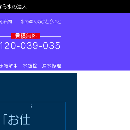
なら水の達人
る質問
水の達人のひとりごと
​見積無料
1
20-039-035
 凍結解氷 水抜栓 漏水修理
「お仕