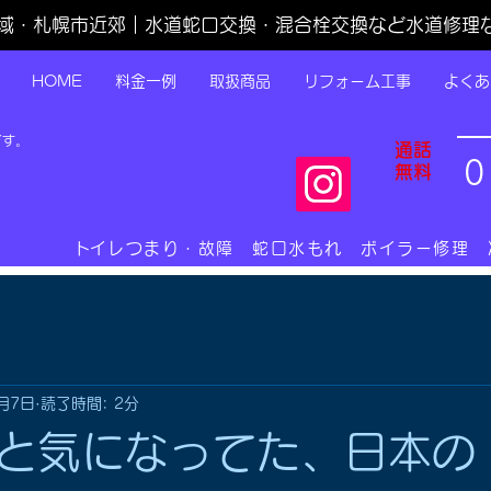
域・札幌市近郊｜水道蛇口交換・混合栓交換など水道修理
HOME
料金一例
取扱商品
リフォーム工事
よくあ
です。
通話
0
無料
​トイレつまり・故障 蛇口水もれ ボイラー修理
月7日
読了時間: 2分
と気になってた、日本の