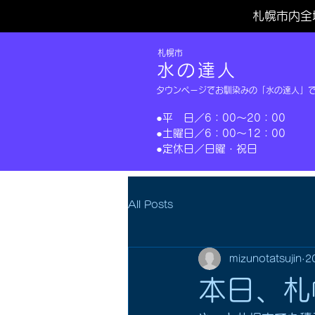
札幌市内全
​札幌市
水の達人
タウンページでお馴染みの「水の達人」
​●平 日／6：00～20：00
​●土曜日／6：00～12：00
​●定休日／日曜・祝日​
All Posts
mizunotatsujin
2
本日、札