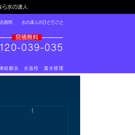
なら水の達人
る質問
水の達人のひとりごと
​見積無料
1
20-039-035
 凍結解氷 水抜栓 漏水修理