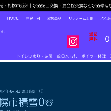
域・札幌市近郊｜水道蛇口交換・混合栓交換など水道修理
HOME
料金一例
取扱商品
リフォーム工事
よくあ
です。
通話
0
無料
​トイレつまり・故障 蛇口水もれ ボイラー修理
024年4月5日
読了時間: 1分
幌市積雪0☃️