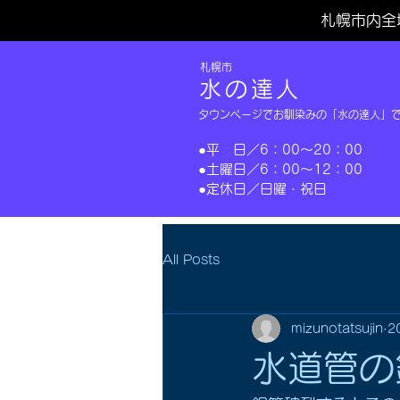
札幌市内全
​札幌市
水の達人
タウンページでお馴染みの「水の達人」
​●平 日／6：00～20：00
​●土曜日／6：00～12：00
​●定休日／日曜・祝日​
All Posts
mizunotatsujin
2
水道管の