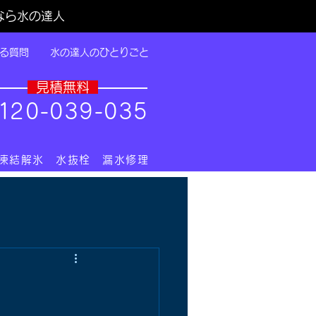
なら水の達人
る質問
水の達人のひとりごと
​見積無料
1
20-039-035
 凍結解氷 水抜栓 漏水修理