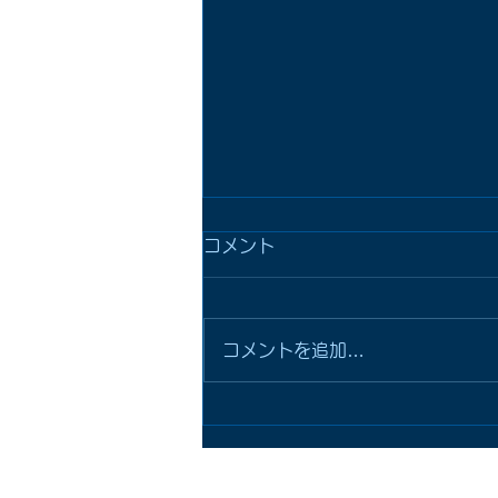
コメント
コメントを追加…
シャワーホース取替、銅管漏
水修理！
ＨＯＭＥ