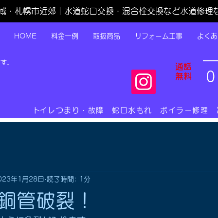
域・札幌市近郊｜水道蛇口交換・混合栓交換など水道修理
HOME
料金一例
取扱商品
リフォーム工事
よくあ
です。
通話
0
無料
​トイレつまり・故障 蛇口水もれ ボイラー修理
023年1月28日
読了時間: 1分
銅管破裂！