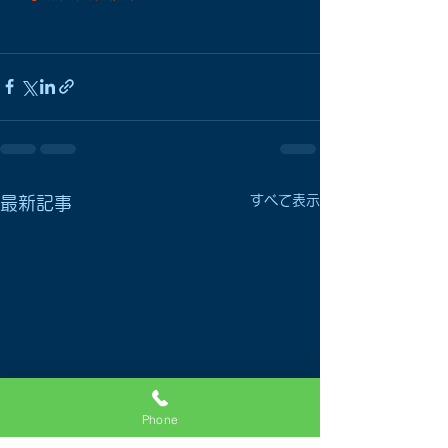
すべて表示
最新記事
Phone