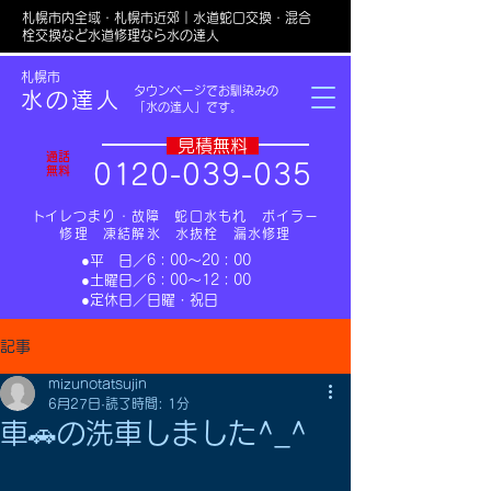
札幌市内全域・札幌市近郊｜水道蛇口交換・混合
栓交換など水道修理なら水の達人
​札幌市
タウンページでお馴染みの
水の達人
「水の達人」です。
​見積無料
通話
0
1
20-039-035
無料
​トイレつまり・故障 蛇口水もれ ボイラー
修理 凍結解氷 水抜栓 漏水修理
​●平 日／6：00～20：00
​●土曜日／6：00～12：00
​●定休日／日曜・祝日​
記事
mizunotatsujin
6月27日
読了時間: 1分
車🚗の洗車しました^_^