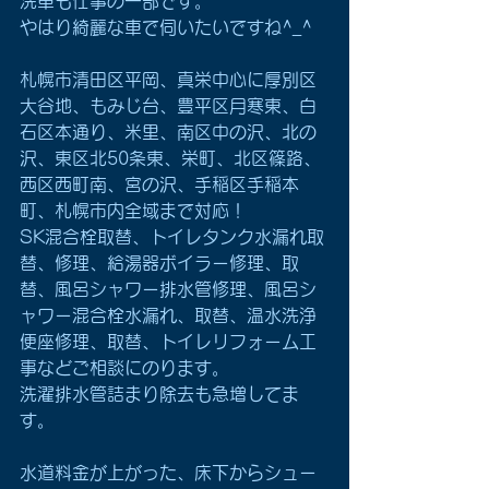
洗車も仕事の一部です。
やはり綺麗な車で伺いたいですね^_^
札幌市清田区平岡、真栄中心に厚別区
大谷地、もみじ台、豊平区月寒東、白
石区本通り、米里、南区中の沢、北の
沢、東区北50条東、栄町、北区篠路、
西区西町南、宮の沢、手稲区手稲本
町、札幌市内全域まで対応！
SK混合栓取替、トイレタンク水漏れ取
替、修理、給湯器ボイラー修理、取
替、風呂シャワー排水管修理、風呂シ
ャワー混合栓水漏れ、取替、温水洗浄
便座修理、取替、トイレリフォーム工
事などご相談にのります。
洗濯排水管詰まり除去も急増してま
す。
水道料金が上がった、床下からシュー