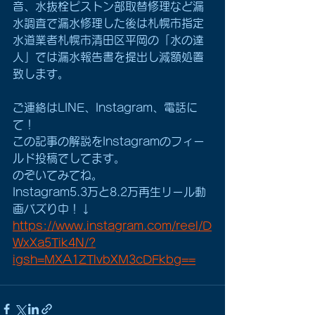
音、水抜栓ピストン部取替修理など漏
水調査で漏水修理した後は札幌市指定
水道業者札幌市清田区平岡の「水の達
人」では漏水報告書を提出し減額処置
致します。
ご連絡はLINE、Instagram、電話に
て！ 
この記事の解説をInstagramのフィー
ルド投稿でしてます。
のぞいてみてね。
Instagram5.3万と8.2万再生リール動
画バズり中！↓
https://www.instagram.com/reel/D
WxXa5Tik4N/?
igsh=MXA1ZTlvbXM3cDFkbg==