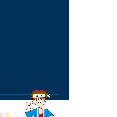
が教えてくれる「水の大
」。だから今日も一件一
35
丁寧に。