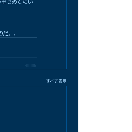
う事でめでたい
のだ。。
すべて表示