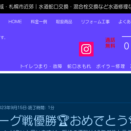
域・札幌市近郊｜水道蛇口交換・混合栓交換など水道修理
HOME
料金一例
取扱商品
リフォーム工事
よくあ
です。
通話
0
無料
​トイレつまり・故障 蛇口水もれ ボイラー修理
023年9月15日
読了時間: 1分
ーグ戦優勝🏆おめでとう