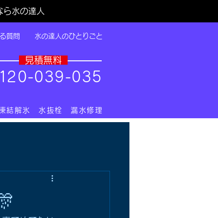
なら水の達人
る質問
水の達人のひとりごと
​見積無料
1
20-039-035
 凍結解氷 水抜栓 漏水修理
