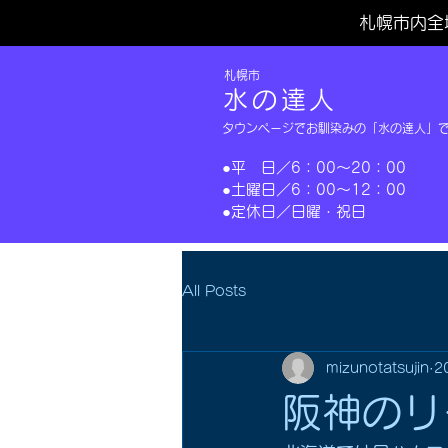
札幌市内全
​札幌市
水の達人
タウンページでお馴染みの「水の達人」
​●平 日／6：00～20：00
​●土曜日／6：00～12：00
​●定休日／日曜・祝日​
All Posts
mizunotatsujin
2
阪神のリ