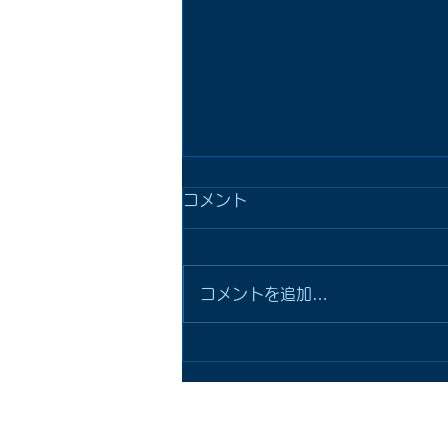
コメント
コメントを追加…
水抜き栓取替工事しました〜
ＨＯＭＥ
詰まり