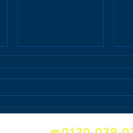
シャワー混合栓取替のリポー
災害
ト！
切さ
水
達人
0
1
20-039-0
の
件を
☎